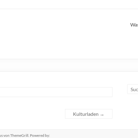
Was
Kulturladen
→
us
von ThemeGrill. Powered by: