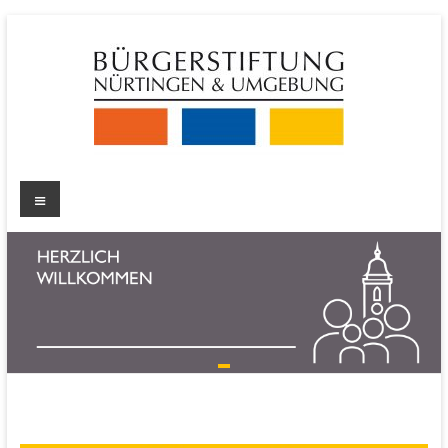
Zum
Inhalt
springen
Bürgerstiftung
Menü
Nürtingen
und
Umgebung