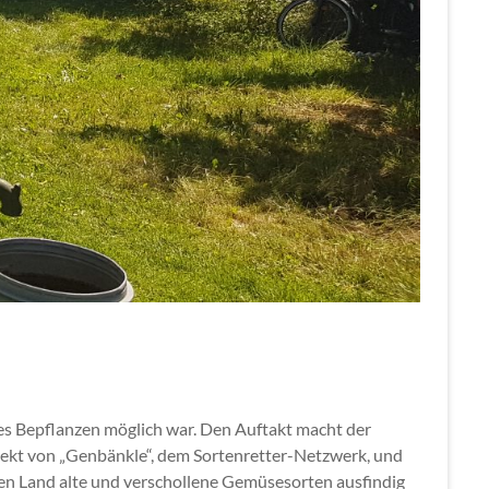
es Bepflanzen möglich war. Den Auftakt macht der
ekt von „Genbänkle“, dem Sortenretter-Netzwerk, und
zen Land alte und verschollene Gemüsesorten ausfindig