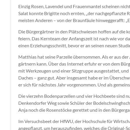
Einzig Rosen, Lavendel und Frauenmantel scheinen nicht 
Salat konnte Brigitte noch ernten, „der nachgepflanzte 
meisten Anderen – von der Braunfäule hinweggerafft: „Es
Die Bürgergärtner in den Plätschwiesen hoffen auf die 
feiern. Das Kernteam der Anfangszeit ist nach wie vor
einen Erziehungsschnitt, bevor er an seinen neuen Studi
Matthias hat seine Parzelle übernommen. Als er aus der
gärtnern kann. Über das Internet erfuhr er von dem Bürg
mit Werkzeugen und einer Sitzgruppe ausgestattet, und m
Daches – ganz gut. Aber insgesamt habe er im Überschwan
er sich für nächstes Jahr vorgenommen. Und als gemeins
Die vierzehn Bodenparzellen und vier Hochbeete sind n
Denkendorfer Weg sowie Schüler der Bodelschwinghschul
Anja noch die Rosenstöcke gerettet und in den Bürgergar
Im Versuchsbeet der HfWU, der Hochschule für Wirtscha
angepflanzt, um herauszufinden, welches die Original-So