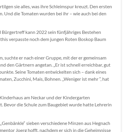
lgen sie alles, was ihre Schleimspur kreuzt. Den ersten
en. Und die Tomaten wurden bei ihr – wie auch bei den
 Bürgertreff kann 2022 sein fünfjähriges Bestehen
 Mathis verpasste noch dem jungen Roten Boskop Baum
, suchte er nach einer Gruppe, mit der er gemeinsam
d den Gärtnern angetan. „Er ist schnell erreichbar, gut
punkte. Seine Tomaten entwickelten sich – dank eines
aten, Zucchini, Mais, Bohnen. „Weniger ist mehr “, hat
s Kinderhaus am Neckar und der Kindergarten
. Bevor die Schule zum Baugebiet wurde hatte Lehrerin
t „Genbänkle“ sieben verschiedene Minzen aus Hegnach
mentor Joerg hofft, nachdem er sich in die Geheimnisse