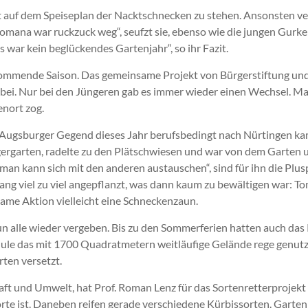
auf dem Speiseplan der Nacktschnecken zu stehen. Ansonsten verti
Romana war ruckzuck weg“, seufzt sie, ebenso wie die jungen Gurk
 war kein beglückendes Gartenjahr“, so ihr Fazit.
kommende Saison. Das gemeinsame Projekt von Bürgerstiftung und
 dabei. Nur bei den Jüngeren gab es immer wieder einen Wechsel.
enort zog.
 Augsburger Gegend dieses Jahr berufsbedingt nach Nürtingen kam
ergarten, radelte zu den Plätschwiesen und war von dem Garten un
an kann sich mit den anderen austauschen“, sind für ihn die Plus
g viel zu viel angepflanzt, was dann kaum zu bewältigen war: Tom
ame Aktion vielleicht eine Schneckenzaun.
un alle wieder vergeben. Bis zu den Sommerferien hatten auch da
e das mit 1700 Quadratmetern weitläufige Gelände rege genutzt
ten versetzt.
ft und Umwelt, hat Prof. Roman Lenz für das Sortenretterprojek
rte ist. Daneben reifen gerade verschiedene Kürbissorten. Garten