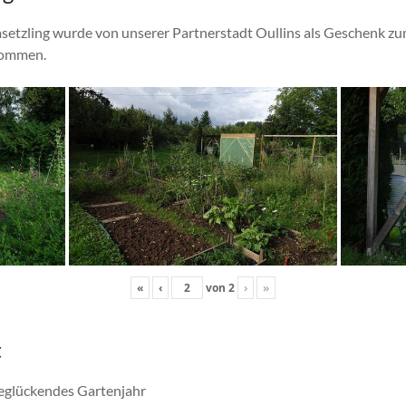
etzling wurde von unserer Partnerstadt Oullins als Geschenk zu
ekommen.
«
‹
von
2
›
»
t
eglückendes Gartenjahr