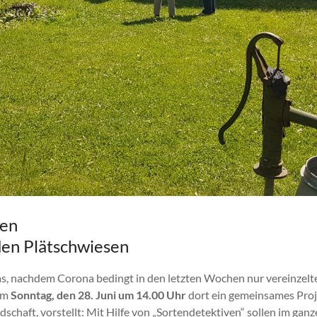
ten
 den Plätschwiesen
as, nachdem Corona bedingt in den letzten Wochen nur vereinzelt
 am
Sonntag, den 28. Juni um 14.00 Uhr
dort ein gemeinsames Proj
haft, vorstellt: Mit Hilfe von „Sortendetektiven“ sollen im gan