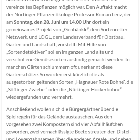
vereinzeltes Bepflanzen möglich war. Den Auftakt macht
der Nürtinger Pflanzenökologe Professor Roman Lenz, der
am
Sonntag, den 28. Juni um 14.00 Uhr
dort ein
gemeinsames Projekt von „Genbänkle“, dem Sortenretter-
Netzwerk, und LOGL, dem Landesverband für Obstbau,
Garten und Landschaft, vorstellt: Mit Hilfe von
„Sortendetektiven“ sollen im ganzen Land alte und
verschollene Gemüsesorten ausfindig gemacht werden. In
manchen Gärten schlummern oft unerkannt diese
Gartenschätze. So wurden erst kürzlich die als
ausgestorben geltenden Sorten „Hagnauer Rote Bohne“, die
„Söflinger Zwiebel“ oder die „Nürtinger Hockerbohne“
wiedergefunden und vermehrt.
Anschließend wollen sich die Bürgergärtner über die
Spielregeln für das Gelände austauschen. Aus den
vorgesehen zwei Kompostern sind vier Abfallhäufchen
geworden, zwei vernachlässigte Beete streuten den Distel-
und Löwenzahnsamen über die anderen Areale, und neben