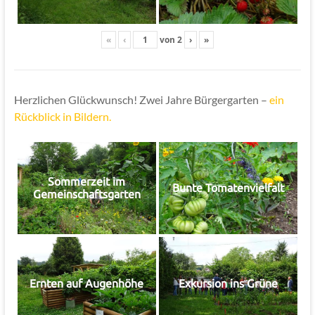
«
‹
von
2
›
»
Herzlichen Glückwunsch! Zwei Jahre Bürgergarten –
ein
Rückblick in Bildern.
Sommerzeit im
Bunte Tomatenvielfalt
Gemeinschaftsgarten
Ernten auf Augenhöhe
Exkursion ins Grüne