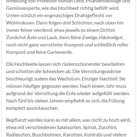
Anleitung von Professor Roman Lenz, Pflanzenökologe und
Gemüseexperte, wie das Hochbeet richtig befüllt wird.
Unten schützt ein engmaschiges Drahtgeflecht vor
Wühlmäusen. Dann folgen drei Schichten, nach oben hin
immer feiner werdend, etwa jeweils zu einem Drittel:
Zunächst Äste und Laub, dann feine Zweige, Häckselgut,
noch nicht ganz verrotteter Kompost und schließlich reifer
Kompost und feine Gartenerde.
Die Hochbeete lassen sich rückenschonender bearbeiten
und schotten die Schnecken ab. Die Verrottungswärme
beschleunigt zudem das Wachstum. Einziger Nachteil: Sie
müssen häufiger gegossen werden. Nach einem Jahr muss
aufgrund der Verrottung die Erde wieder aufgefüllt werden.
Nach fünf bis sieben Jahren empfiehlt es sich, die Füllung
komplett auszutauschen.
Bepflanzt werden kann es mit allem, was nicht zu hoch wird,
etwa mit verschiedenen Salatsorten, Spinat, Zucchini,
Radieschen, Buschbohnen, Karotten, Kohlrabi und vielem