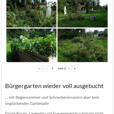
«
‹
von
2
›
»
Bürgergarten wieder voll ausgebucht
… mit Regensommer und Schneckeninvasion aber kein
beglückendes Gartenjahr
Einzig Rosen, Lavendel und Frauenmantel scheinen nicht