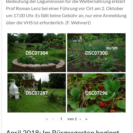
Bedeutung der Leguminosen für die Welternährung erklärt
Prof Roman Lenz bei einer Führung vor Ort am 2. Oktober
um 17.00 Uhr. Es fällt keine Gebühr an, nur eine Anmeldung
über die VHS ist erforderlich. (F. Wehnert)
DSC07304
DSC07300
DSC07287
DSC07296
«
‹
von
2
›
»
April 2018: Im Bürgergarten beginnt