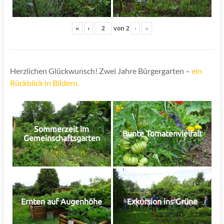
«
‹
von
2
›
»
Herzlichen Glückwunsch! Zwei Jahre Bürgergarten –
ein
Rückblick in Bildern.
Sommerzeit im
Bunte Tomatenvielfalt
Gemeinschaftsgarten
Ernten auf Augenhöhe
Exkursion ins Grüne