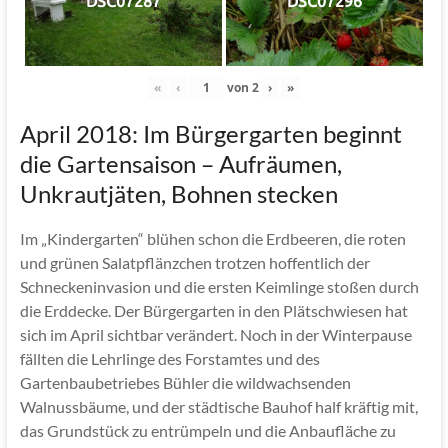
DSC07287
DSC07296
«
‹
von
2
›
»
April 2018: Im Bürgergarten beginnt
die Gartensaison – Aufräumen,
Unkrautjäten, Bohnen stecken
Im „Kindergarten“ blühen schon die Erdbeeren, die roten
und grünen Salatpflänzchen trotzen hoffentlich der
Schneckeninvasion und die ersten Keimlinge stoßen durch
die Erddecke. Der Bürgergarten in den Plätschwiesen hat
sich im April sichtbar verändert. Noch in der Winterpause
fällten die Lehrlinge des Forstamtes und des
Gartenbaubetriebes Bühler die wildwachsenden
Walnussbäume, und der städtische Bauhof half kräftig mit,
das Grundstück zu entrümpeln und die Anbaufläche zu