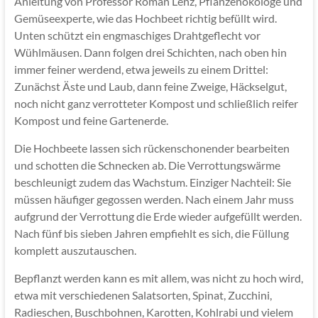
Anleitung von Professor Roman Lenz, Pflanzenökologe und
Gemüseexperte, wie das Hochbeet richtig befüllt wird.
Unten schützt ein engmaschiges Drahtgeflecht vor
Wühlmäusen. Dann folgen drei Schichten, nach oben hin
immer feiner werdend, etwa jeweils zu einem Drittel:
Zunächst Äste und Laub, dann feine Zweige, Häckselgut,
noch nicht ganz verrotteter Kompost und schließlich reifer
Kompost und feine Gartenerde.
Die Hochbeete lassen sich rückenschonender bearbeiten
und schotten die Schnecken ab. Die Verrottungswärme
beschleunigt zudem das Wachstum. Einziger Nachteil: Sie
müssen häufiger gegossen werden. Nach einem Jahr muss
aufgrund der Verrottung die Erde wieder aufgefüllt werden.
Nach fünf bis sieben Jahren empfiehlt es sich, die Füllung
komplett auszutauschen.
Bepflanzt werden kann es mit allem, was nicht zu hoch wird,
etwa mit verschiedenen Salatsorten, Spinat, Zucchini,
Radieschen, Buschbohnen, Karotten, Kohlrabi und vielem