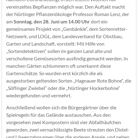
vereinzeltes Bepflanzen möglich war. Den Auftakt macht
der Nürtinger Pflanzenökologe Professor Roman Lenz, der
am
Sonntag, den 28. Juni um 14.00 Uhr
dort ein
gemeinsames Projekt von „Genbänkle“, dem Sortenretter-
Netzwerk, und LOGL, dem Landesverband für Obstbau,
Garten und Landschaft, vorstellt: Mit Hilfe von
„Sortendetektiven“ sollen im ganzen Land alte und
verschollene Gemüsesorten ausfindig gemacht werden. In
manchen Gärten schlummern oft unerkannt diese
Gartenschätze. So wurden erst kürzlich die als
ausgestorben geltenden Sorten „Hagnauer Rote Bohne“, die
„Söflinger Zwiebel“ oder die „Nürtinger Hockerbohne“
wiedergefunden und vermehrt.
Anschließend wollen sich die Bürgergärtner über die
Spielregeln für das Gelände austauschen. Aus den
vorgesehen zwei Kompostern sind vier Abfallhäufchen
geworden, zwei vernachlässigte Beete streuten den Distel-
und Löwenzahnsamen über die anderen Areale, und neben