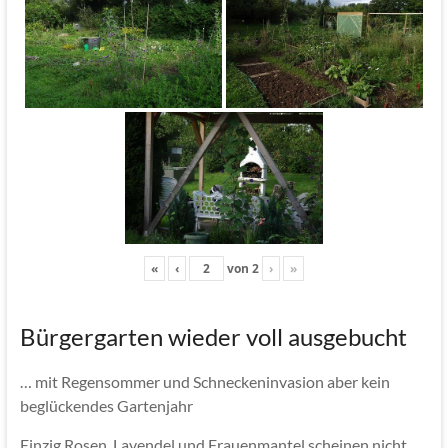
«
‹
von
2
›
»
Bürgergarten wieder voll ausgebucht
… mit Regensommer und Schneckeninvasion aber kein
beglückendes Gartenjahr
Einzig Rosen, Lavendel und Frauenmantel scheinen nicht