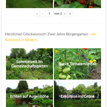
«
‹
von
2
›
»
Herzlichen Glückwunsch! Zwei Jahre Bürgergarten –
ein
Rückblick in Bildern.
Sommerzeit im
Bunte Tomatenvielfalt
Gemeinschaftsgarten
Ernten auf Augenhöhe
Exkursion ins Grüne