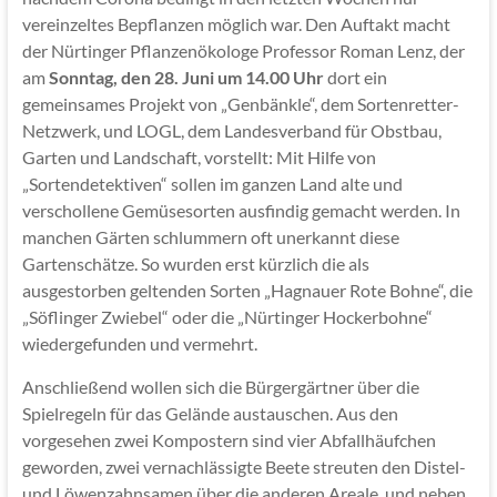
vereinzeltes Bepflanzen möglich war. Den Auftakt macht
der Nürtinger Pflanzenökologe Professor Roman Lenz, der
am
Sonntag, den 28. Juni um 14.00 Uhr
dort ein
gemeinsames Projekt von „Genbänkle“, dem Sortenretter-
Netzwerk, und LOGL, dem Landesverband für Obstbau,
Garten und Landschaft, vorstellt: Mit Hilfe von
„Sortendetektiven“ sollen im ganzen Land alte und
verschollene Gemüsesorten ausfindig gemacht werden. In
manchen Gärten schlummern oft unerkannt diese
Gartenschätze. So wurden erst kürzlich die als
ausgestorben geltenden Sorten „Hagnauer Rote Bohne“, die
„Söflinger Zwiebel“ oder die „Nürtinger Hockerbohne“
wiedergefunden und vermehrt.
Anschließend wollen sich die Bürgergärtner über die
Spielregeln für das Gelände austauschen. Aus den
vorgesehen zwei Kompostern sind vier Abfallhäufchen
geworden, zwei vernachlässigte Beete streuten den Distel-
und Löwenzahnsamen über die anderen Areale, und neben