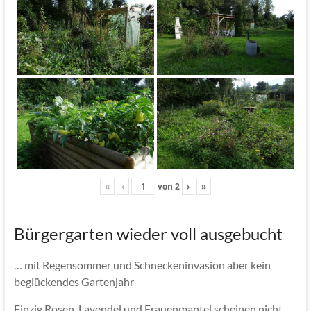
«
‹
von
2
›
»
Bürgergarten wieder voll ausgebucht
… mit Regensommer und Schneckeninvasion aber kein
beglückendes Gartenjahr
Einzig Rosen, Lavendel und Frauenmantel scheinen nicht