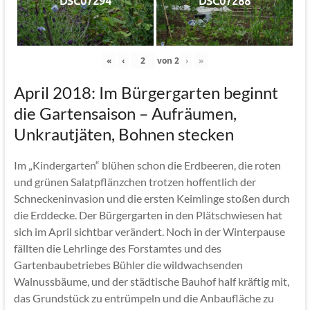
DSC07294
DSC07288
«
‹
von
2
›
»
April 2018: Im Bürgergarten beginnt
die Gartensaison – Aufräumen,
Unkrautjäten, Bohnen stecken
Im „Kindergarten“ blühen schon die Erdbeeren, die roten
und grünen Salatpflänzchen trotzen hoffentlich der
Schneckeninvasion und die ersten Keimlinge stoßen durch
die Erddecke. Der Bürgergarten in den Plätschwiesen hat
sich im April sichtbar verändert. Noch in der Winterpause
fällten die Lehrlinge des Forstamtes und des
Gartenbaubetriebes Bühler die wildwachsenden
Walnussbäume, und der städtische Bauhof half kräftig mit,
das Grundstück zu entrümpeln und die Anbaufläche zu