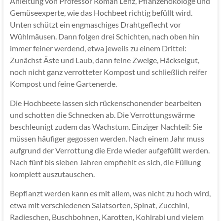
Anleitung von Professor Roman Lenz, Pflanzenökologe und
Gemüseexperte, wie das Hochbeet richtig befüllt wird.
Unten schützt ein engmaschiges Drahtgeflecht vor
Wühlmäusen. Dann folgen drei Schichten, nach oben hin
immer feiner werdend, etwa jeweils zu einem Drittel:
Zunächst Äste und Laub, dann feine Zweige, Häckselgut,
noch nicht ganz verrotteter Kompost und schließlich reifer
Kompost und feine Gartenerde.
Die Hochbeete lassen sich rückenschonender bearbeiten
und schotten die Schnecken ab. Die Verrottungswärme
beschleunigt zudem das Wachstum. Einziger Nachteil: Sie
müssen häufiger gegossen werden. Nach einem Jahr muss
aufgrund der Verrottung die Erde wieder aufgefüllt werden.
Nach fünf bis sieben Jahren empfiehlt es sich, die Füllung
komplett auszutauschen.
Bepflanzt werden kann es mit allem, was nicht zu hoch wird,
etwa mit verschiedenen Salatsorten, Spinat, Zucchini,
Radieschen, Buschbohnen, Karotten, Kohlrabi und vielem