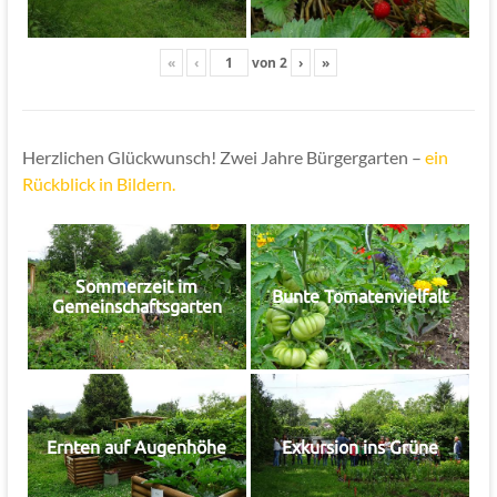
«
‹
von
2
›
»
Herzlichen Glückwunsch! Zwei Jahre Bürgergarten –
ein
Rückblick in Bildern.
Sommerzeit im
Bunte Tomatenvielfalt
Gemeinschaftsgarten
Ernten auf Augenhöhe
Exkursion ins Grüne