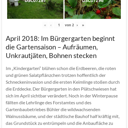
DSC07287
DSC07296
«
‹
von
2
›
»
April 2018: Im Bürgergarten beginnt
die Gartensaison – Aufräumen,
Unkrautjäten, Bohnen stecken
Im „Kindergarten“ blühen schon die Erdbeeren, die roten
und grünen Salatpflänzchen trotzen hoffentlich der
Schneckeninvasion und die ersten Keimlinge stoßen durch
die Erddecke. Der Bürgergarten in den Plätschwiesen hat
sich im April sichtbar verändert. Noch in der Winterpause
fällten die Lehrlinge des Forstamtes und des
Gartenbaubetriebes Bühler die wildwachsenden
Walnussbäume, und der städtische Bauhof half kräftig mit,
das Grundstück zu entrümpeln und die Anbaufläche zu