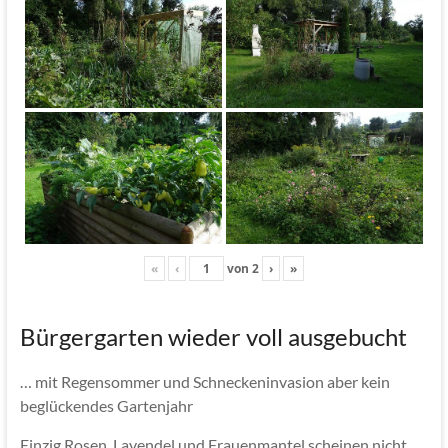
«
‹
von
2
›
»
Bürgergarten wieder voll ausgebucht
… mit Regensommer und Schneckeninvasion aber kein
beglückendes Gartenjahr
Einzig Rosen, Lavendel und Frauenmantel scheinen nicht