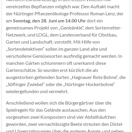
vereinzeltes Bepflanzen möglich war. Den Auftakt macht
der Nürtinger Pflanzenökologe Professor Roman Lenz, der
am
Sonntag, den 28. Juni um 14.00 Uhr
dort ein
gemeinsames Projekt von „Genbänkle“, dem Sortenretter-
Netzwerk, und LOGL, dem Landesverband für Obstbau,
Garten und Landschaft, vorstellt: Mit Hilfe von
„Sortendetektiven“ sollen im ganzen Land alte und
verschollene Gemüsesorten ausfindig gemacht werden. In
manchen Gärten schlummern oft unerkannt diese
Gartenschätze. So wurden erst kürzlich die als
ausgestorben geltenden Sorten „Hagnauer Rote Bohne“, die
„Söflinger Zwiebel“ oder die „Nürtinger Hockerbohne“
wiedergefunden und vermehrt.
Anschließend wollen sich die Bürgergärtner über die
Spielregeln für das Gelände austauschen. Aus den
vorgesehen zwei Kompostern sind vier Abfallhäufchen
geworden, zwei vernachlässigte Beete streuten den Distel-
und Löwenzahnsamen über die anderen Areale, und neben