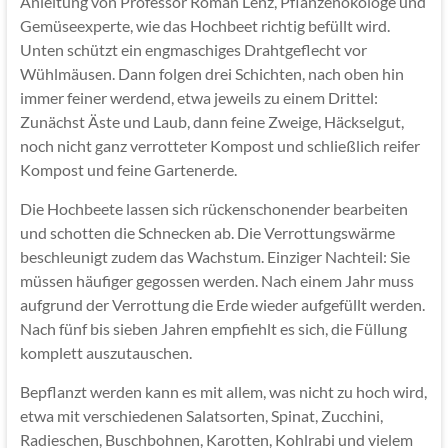
Anleitung von Professor Roman Lenz, Pflanzenökologe und
Gemüseexperte, wie das Hochbeet richtig befüllt wird.
Unten schützt ein engmaschiges Drahtgeflecht vor
Wühlmäusen. Dann folgen drei Schichten, nach oben hin
immer feiner werdend, etwa jeweils zu einem Drittel:
Zunächst Äste und Laub, dann feine Zweige, Häckselgut,
noch nicht ganz verrotteter Kompost und schließlich reifer
Kompost und feine Gartenerde.
Die Hochbeete lassen sich rückenschonender bearbeiten
und schotten die Schnecken ab. Die Verrottungswärme
beschleunigt zudem das Wachstum. Einziger Nachteil: Sie
müssen häufiger gegossen werden. Nach einem Jahr muss
aufgrund der Verrottung die Erde wieder aufgefüllt werden.
Nach fünf bis sieben Jahren empfiehlt es sich, die Füllung
komplett auszutauschen.
Bepflanzt werden kann es mit allem, was nicht zu hoch wird,
etwa mit verschiedenen Salatsorten, Spinat, Zucchini,
Radieschen, Buschbohnen, Karotten, Kohlrabi und vielem