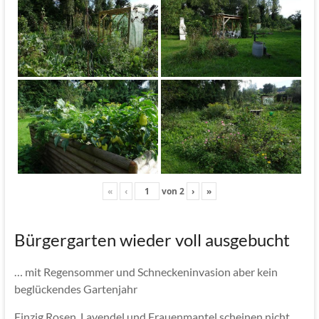
«
‹
von
2
›
»
Bürgergarten wieder voll ausgebucht
… mit Regensommer und Schneckeninvasion aber kein
beglückendes Gartenjahr
Einzig Rosen, Lavendel und Frauenmantel scheinen nicht