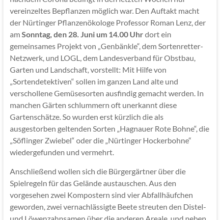
vereinzeltes Bepflanzen möglich war. Den Auftakt macht
der Nürtinger Pflanzenökologe Professor Roman Lenz, der
am
Sonntag, den 28. Juni um 14.00 Uhr
dort ein
gemeinsames Projekt von „Genbänkle“, dem Sortenretter-
Netzwerk, und LOGL, dem Landesverband für Obstbau,
Garten und Landschaft, vorstellt: Mit Hilfe von
„Sortendetektiven“ sollen im ganzen Land alte und
verschollene Gemüsesorten ausfindig gemacht werden. In
manchen Gärten schlummern oft unerkannt diese
Gartenschätze. So wurden erst kürzlich die als
ausgestorben geltenden Sorten „Hagnauer Rote Bohne“, die
„Söflinger Zwiebel“ oder die „Nürtinger Hockerbohne“
wiedergefunden und vermehrt.
Anschließend wollen sich die Bürgergärtner über die
Spielregeln für das Gelände austauschen. Aus den
vorgesehen zwei Kompostern sind vier Abfallhäufchen
geworden, zwei vernachlässigte Beete streuten den Distel-
und Löwenzahnsamen über die anderen Areale, und neben