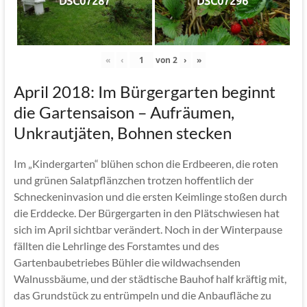
DSC07287
DSC07296
«
‹
von
2
›
»
April 2018: Im Bürgergarten beginnt
die Gartensaison – Aufräumen,
Unkrautjäten, Bohnen stecken
Im „Kindergarten“ blühen schon die Erdbeeren, die roten
und grünen Salatpflänzchen trotzen hoffentlich der
Schneckeninvasion und die ersten Keimlinge stoßen durch
die Erddecke. Der Bürgergarten in den Plätschwiesen hat
sich im April sichtbar verändert. Noch in der Winterpause
fällten die Lehrlinge des Forstamtes und des
Gartenbaubetriebes Bühler die wildwachsenden
Walnussbäume, und der städtische Bauhof half kräftig mit,
das Grundstück zu entrümpeln und die Anbaufläche zu