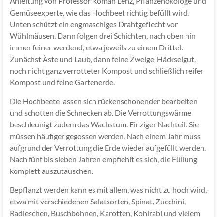
Anleitung von Professor Roman Lenz, Pflanzenökologe und
Gemüseexperte, wie das Hochbeet richtig befüllt wird.
Unten schützt ein engmaschiges Drahtgeflecht vor
Wühlmäusen. Dann folgen drei Schichten, nach oben hin
immer feiner werdend, etwa jeweils zu einem Drittel:
Zunächst Äste und Laub, dann feine Zweige, Häckselgut,
noch nicht ganz verrotteter Kompost und schließlich reifer
Kompost und feine Gartenerde.
Die Hochbeete lassen sich rückenschonender bearbeiten
und schotten die Schnecken ab. Die Verrottungswärme
beschleunigt zudem das Wachstum. Einziger Nachteil: Sie
müssen häufiger gegossen werden. Nach einem Jahr muss
aufgrund der Verrottung die Erde wieder aufgefüllt werden.
Nach fünf bis sieben Jahren empfiehlt es sich, die Füllung
komplett auszutauschen.
Bepflanzt werden kann es mit allem, was nicht zu hoch wird,
etwa mit verschiedenen Salatsorten, Spinat, Zucchini,
Radieschen, Buschbohnen, Karotten, Kohlrabi und vielem