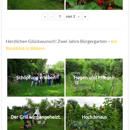
«
‹
von
2
›
»
Herzlichen Glückwunsch! Zwei Jahre Bürgergarten –
ein
Rückblick in Bildern.
Schöpfung erleben
Hegen und Pflegen
Der Grill wird angeheizt.
Hoch hinaus