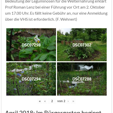
Bedeutung der Leguminosen für die Welternährung erklärt
Prof Roman Lenz bei einer Führung vor Ort am 2. Oktober
um 17.00 Uhr. Es fällt keine Gebühr an, nur eine Anmeldung
über die VHS ist erforderlich. (F. Wehnert)
DSC07298
DSC07302
DSC07294
DSC07288
«
‹
von
2
›
»
April 2018: Im Bürgergarten beginnt