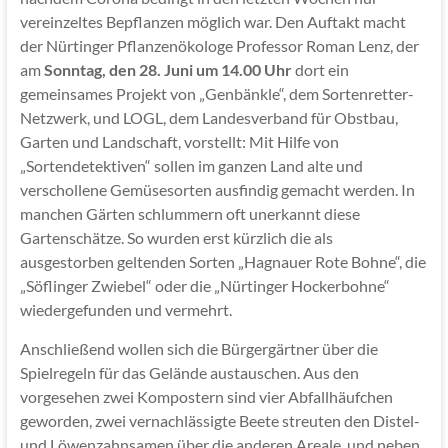
vereinzeltes Bepflanzen möglich war. Den Auftakt macht
der Nürtinger Pflanzenökologe Professor Roman Lenz, der
am
Sonntag, den 28. Juni um 14.00 Uhr
dort ein
gemeinsames Projekt von „Genbänkle“, dem Sortenretter-
Netzwerk, und LOGL, dem Landesverband für Obstbau,
Garten und Landschaft, vorstellt: Mit Hilfe von
„Sortendetektiven“ sollen im ganzen Land alte und
verschollene Gemüsesorten ausfindig gemacht werden. In
manchen Gärten schlummern oft unerkannt diese
Gartenschätze. So wurden erst kürzlich die als
ausgestorben geltenden Sorten „Hagnauer Rote Bohne“, die
„Söflinger Zwiebel“ oder die „Nürtinger Hockerbohne“
wiedergefunden und vermehrt.
Anschließend wollen sich die Bürgergärtner über die
Spielregeln für das Gelände austauschen. Aus den
vorgesehen zwei Kompostern sind vier Abfallhäufchen
geworden, zwei vernachlässigte Beete streuten den Distel-
und Löwenzahnsamen über die anderen Areale, und neben