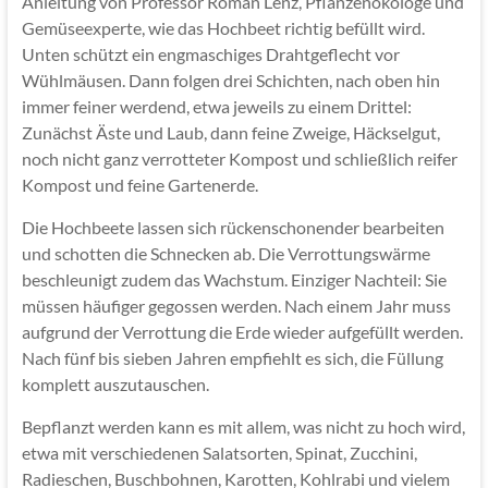
Anleitung von Professor Roman Lenz, Pflanzenökologe und
Gemüseexperte, wie das Hochbeet richtig befüllt wird.
Unten schützt ein engmaschiges Drahtgeflecht vor
Wühlmäusen. Dann folgen drei Schichten, nach oben hin
immer feiner werdend, etwa jeweils zu einem Drittel:
Zunächst Äste und Laub, dann feine Zweige, Häckselgut,
noch nicht ganz verrotteter Kompost und schließlich reifer
Kompost und feine Gartenerde.
Die Hochbeete lassen sich rückenschonender bearbeiten
und schotten die Schnecken ab. Die Verrottungswärme
beschleunigt zudem das Wachstum. Einziger Nachteil: Sie
müssen häufiger gegossen werden. Nach einem Jahr muss
aufgrund der Verrottung die Erde wieder aufgefüllt werden.
Nach fünf bis sieben Jahren empfiehlt es sich, die Füllung
komplett auszutauschen.
Bepflanzt werden kann es mit allem, was nicht zu hoch wird,
etwa mit verschiedenen Salatsorten, Spinat, Zucchini,
Radieschen, Buschbohnen, Karotten, Kohlrabi und vielem