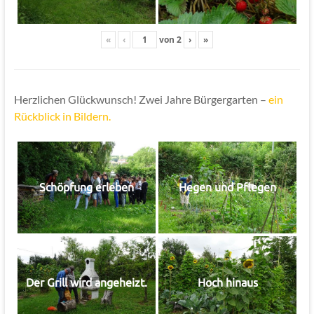
«
‹
von
2
›
»
Herzlichen Glückwunsch! Zwei Jahre Bürgergarten –
ein
Rückblick in Bildern.
Schöpfung erleben
Hegen und Pflegen
Der Grill wird angeheizt.
Hoch hinaus