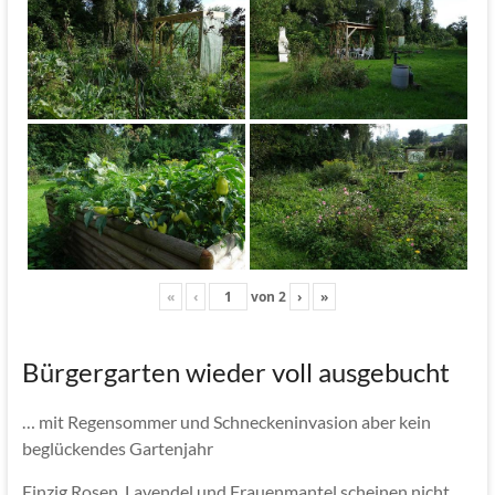
«
‹
von
2
›
»
Bürgergarten wieder voll ausgebucht
… mit Regensommer und Schneckeninvasion aber kein
beglückendes Gartenjahr
Einzig Rosen, Lavendel und Frauenmantel scheinen nicht