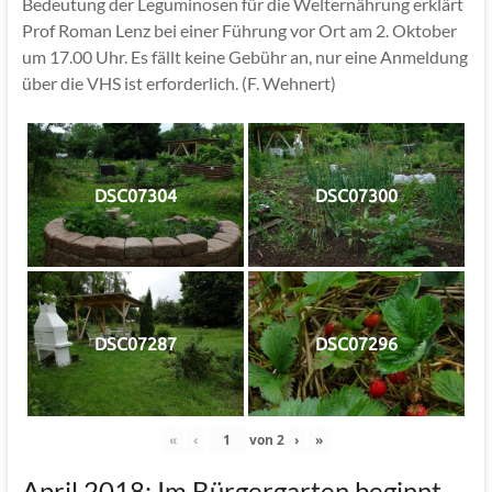
Bedeutung der Leguminosen für die Welternährung erklärt
Prof Roman Lenz bei einer Führung vor Ort am 2. Oktober
um 17.00 Uhr. Es fällt keine Gebühr an, nur eine Anmeldung
über die VHS ist erforderlich. (F. Wehnert)
DSC07304
DSC07300
DSC07287
DSC07296
«
‹
von
2
›
»
April 2018: Im Bürgergarten beginnt