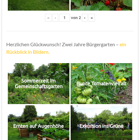
«
‹
von
2
›
»
Herzlichen Glückwunsch! Zwei Jahre Bürgergarten –
ein
Rückblick in Bildern.
Sommerzeit im
Bunte Tomatenvielfalt
Gemeinschaftsgarten
Ernten auf Augenhöhe
Exkursion ins Grüne