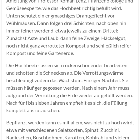
Anleitung von Professor Roman Lenz, Pflanzenökologe und
Gemüseexperte, wie das Hochbeet richtig befüllt wird.
Unten schützt ein engmaschiges Drahtgeflecht vor
Wühlmäusen. Dann folgen drei Schichten, nach oben hin
immer feiner werdend, etwa jeweils zu einem Drittel:
Zunächst Äste und Laub, dann feine Zweige, Häckselgut,
noch nicht ganz verrotteter Kompost und schließlich reifer
Kompost und feine Gartenerde.
Die Hochbeete lassen sich rückenschonender bearbeiten
und schotten die Schnecken ab. Die Verrottungswärme
beschleunigt zudem das Wachstum. Einziger Nachteil: Sie
müssen häufiger gegossen werden. Nach einem Jahr muss
aufgrund der Verrottung die Erde wieder aufgefüllt werden.
Nach fünf bis sieben Jahren empfiehlt es sich, die Füllung
komplett auszutauschen.
Bepflanzt werden kann es mit allem, was nicht zu hoch wird,
etwa mit verschiedenen Salatsorten, Spinat, Zucchini,
Radieschen, Buschbohnen, Karotten, Kohlrabi und vielem