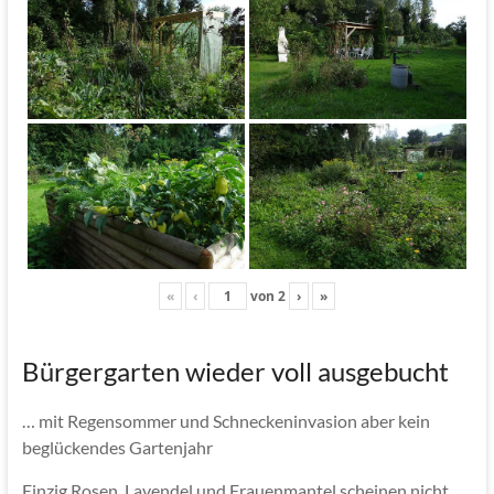
«
‹
von
2
›
»
Bürgergarten wieder voll ausgebucht
… mit Regensommer und Schneckeninvasion aber kein
beglückendes Gartenjahr
Einzig Rosen, Lavendel und Frauenmantel scheinen nicht