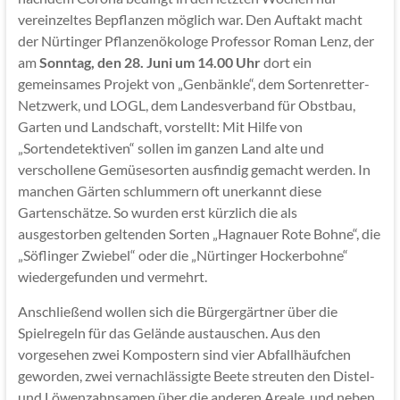
vereinzeltes Bepflanzen möglich war. Den Auftakt macht
der Nürtinger Pflanzenökologe Professor Roman Lenz, der
am
Sonntag, den 28. Juni um 14.00 Uhr
dort ein
gemeinsames Projekt von „Genbänkle“, dem Sortenretter-
Netzwerk, und LOGL, dem Landesverband für Obstbau,
Garten und Landschaft, vorstellt: Mit Hilfe von
„Sortendetektiven“ sollen im ganzen Land alte und
verschollene Gemüsesorten ausfindig gemacht werden. In
manchen Gärten schlummern oft unerkannt diese
Gartenschätze. So wurden erst kürzlich die als
ausgestorben geltenden Sorten „Hagnauer Rote Bohne“, die
„Söflinger Zwiebel“ oder die „Nürtinger Hockerbohne“
wiedergefunden und vermehrt.
Anschließend wollen sich die Bürgergärtner über die
Spielregeln für das Gelände austauschen. Aus den
vorgesehen zwei Kompostern sind vier Abfallhäufchen
geworden, zwei vernachlässigte Beete streuten den Distel-
und Löwenzahnsamen über die anderen Areale, und neben