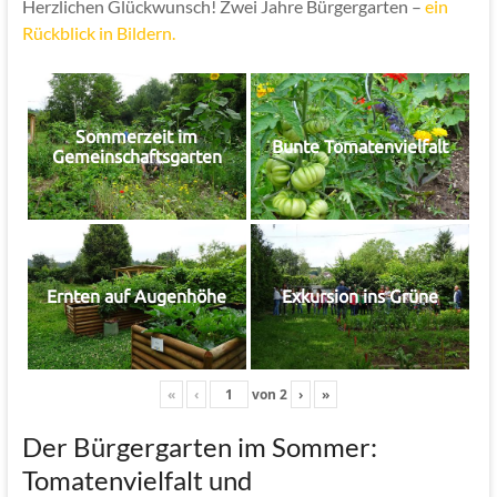
Herzlichen Glückwunsch! Zwei Jahre Bürgergarten –
ein
Rückblick in Bildern.
Sommerzeit im
Bunte Tomatenvielfalt
Gemeinschaftsgarten
Ernten auf Augenhöhe
Exkursion ins Grüne
«
‹
von
2
›
»
Der Bürgergarten im Sommer:
Tomatenvielfalt und