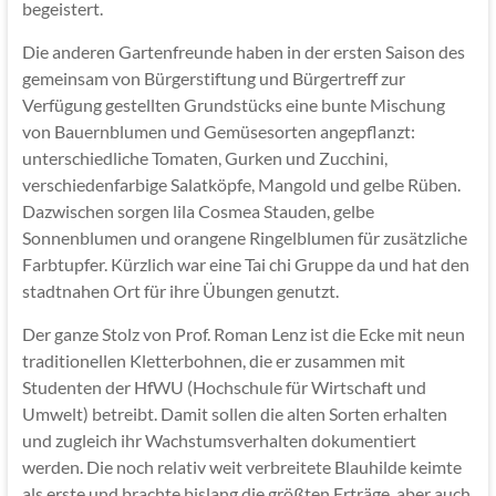
begeistert.
Die anderen Gartenfreunde haben in der ersten Saison des
gemeinsam von Bürgerstiftung und Bürgertreff zur
Verfügung gestellten Grundstücks eine bunte Mischung
von Bauernblumen und Gemüsesorten angepflanzt:
unterschiedliche Tomaten, Gurken und Zucchini,
verschiedenfarbige Salatköpfe, Mangold und gelbe Rüben.
Dazwischen sorgen lila Cosmea Stauden, gelbe
Sonnenblumen und orangene Ringelblumen für zusätzliche
Farbtupfer. Kürzlich war eine Tai chi Gruppe da und hat den
stadtnahen Ort für ihre Übungen genutzt.
Der ganze Stolz von Prof. Roman Lenz ist die Ecke mit neun
traditionellen Kletterbohnen, die er zusammen mit
Studenten der HfWU (Hochschule für Wirtschaft und
Umwelt) betreibt. Damit sollen die alten Sorten erhalten
und zugleich ihr Wachstumsverhalten dokumentiert
werden. Die noch relativ weit verbreitete Blauhilde keimte
als erste und brachte bislang die größten Erträge, aber auch