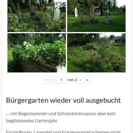
«
‹
von
2
›
»
Bürgergarten wieder voll ausgebucht
… mit Regensommer und Schneckeninvasion aber kein
beglückendes Gartenjahr
Einzig Rosen, Lavendel und Frauenmantel scheinen nicht