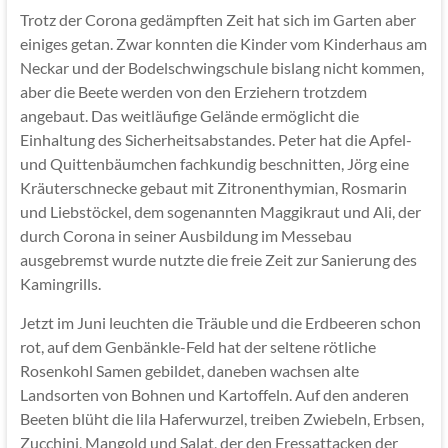
Trotz der Corona gedämpften Zeit hat sich im Garten aber
einiges getan. Zwar konnten die Kinder vom Kinderhaus am
Neckar und der Bodelschwingschule bislang nicht kommen,
aber die Beete werden von den Erziehern trotzdem
angebaut. Das weitläufige Gelände ermöglicht die
Einhaltung des Sicherheitsabstandes. Peter hat die Apfel-
und Quittenbäumchen fachkundig beschnitten, Jörg eine
Kräuterschnecke gebaut mit Zitronenthymian, Rosmarin
und Liebstöckel, dem sogenannten Maggikraut und Ali, der
durch Corona in seiner Ausbildung im Messebau
ausgebremst wurde nutzte die freie Zeit zur Sanierung des
Kamingrills.
Jetzt im Juni leuchten die Träuble und die Erdbeeren schon
rot, auf dem Genbänkle-Feld hat der seltene rötliche
Rosenkohl Samen gebildet, daneben wachsen alte
Landsorten von Bohnen und Kartoffeln. Auf den anderen
Beeten blüht die lila Haferwurzel, treiben Zwiebeln, Erbsen,
Zucchini, Mangold und Salat, der den Fressattacken der