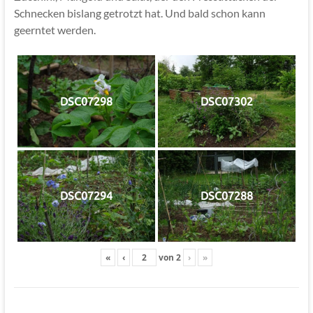
Schnecken bislang getrotzt hat. Und bald schon kann
geerntet werden.
DSC07298
DSC07302
DSC07294
DSC07288
«
‹
von
2
›
»