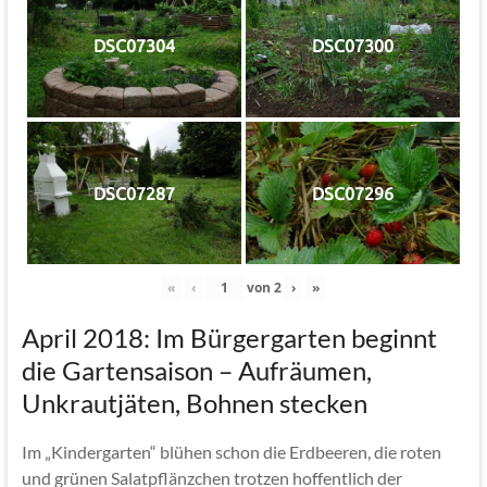
DSC07304
DSC07300
DSC07287
DSC07296
«
‹
von
2
›
»
April 2018: Im Bürgergarten beginnt
die Gartensaison – Aufräumen,
Unkrautjäten, Bohnen stecken
Im „Kindergarten“ blühen schon die Erdbeeren, die roten
und grünen Salatpflänzchen trotzen hoffentlich der