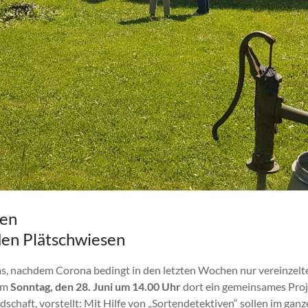
ten
 den Plätschwiesen
as, nachdem Corona bedingt in den letzten Wochen nur vereinzelt
 am
Sonntag, den 28. Juni um 14.00 Uhr
dort ein gemeinsames Proj
haft, vorstellt: Mit Hilfe von „Sortendetektiven“ sollen im gan