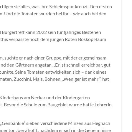
lgen sie alles, was ihre Schleimspur kreuzt. Den ersten
en. Und die Tomaten wurden bei ihr – wie auch bei den
 Bürgertreff kann 2022 sein fünfjähriges Bestehen
 Mathis verpasste noch dem jungen Roten Boskop Baum
, suchte er nach einer Gruppe, mit der er gemeinsam
d den Gärtnern angetan. „Er ist schnell erreichbar, gut
punkte. Seine Tomaten entwickelten sich – dank eines
aten, Zucchini, Mais, Bohnen. „Weniger ist mehr “, hat
s Kinderhaus am Neckar und der Kindergarten
. Bevor die Schule zum Baugebiet wurde hatte Lehrerin
t „Genbänkle“ sieben verschiedene Minzen aus Hegnach
mentor Joerg hofft, nachdem er sich in die Geheimnisse