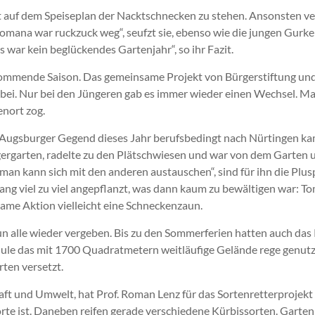
auf dem Speiseplan der Nacktschnecken zu stehen. Ansonsten verti
Romana war ruckzuck weg“, seufzt sie, ebenso wie die jungen Gurk
 war kein beglückendes Gartenjahr“, so ihr Fazit.
kommende Saison. Das gemeinsame Projekt von Bürgerstiftung und
 dabei. Nur bei den Jüngeren gab es immer wieder einen Wechsel.
enort zog.
 Augsburger Gegend dieses Jahr berufsbedingt nach Nürtingen kam
ergarten, radelte zu den Plätschwiesen und war von dem Garten un
an kann sich mit den anderen austauschen“, sind für ihn die Plus
g viel zu viel angepflanzt, was dann kaum zu bewältigen war: Tom
ame Aktion vielleicht eine Schneckenzaun.
un alle wieder vergeben. Bis zu den Sommerferien hatten auch da
e das mit 1700 Quadratmetern weitläufige Gelände rege genutzt
ten versetzt.
ft und Umwelt, hat Prof. Roman Lenz für das Sortenretterprojek
rte ist. Daneben reifen gerade verschiedene Kürbissorten. Garten