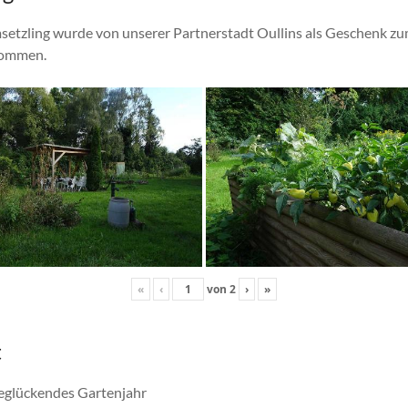
etzling wurde von unserer Partnerstadt Oullins als Geschenk zu
ekommen.
«
‹
von
2
›
»
t
eglückendes Gartenjahr