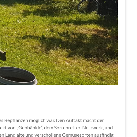
es Bepflanzen möglich war. Den Auftakt macht der
ekt von „Genbänkle“, dem Sortenretter-Netzwerk, und
zen Land alte und verschollene Gemüsesorten ausfindig