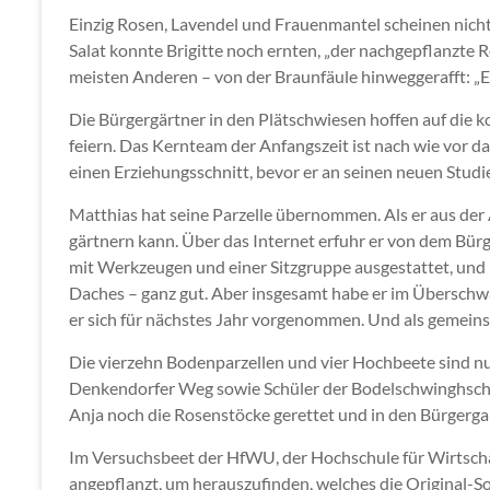
Einzig Rosen, Lavendel und Frauenmantel scheinen nicht 
Salat konnte Brigitte noch ernten, „der nachgepflanzte 
meisten Anderen – von der Braunfäule hinweggerafft: „Es
Die Bürgergärtner in den Plätschwiesen hoffen auf die 
feiern. Das Kernteam der Anfangszeit ist nach wie vor
einen Erziehungsschnitt, bevor er an seinen neuen Studi
Matthias hat seine Parzelle übernommen. Als er aus der
gärtnern kann. Über das Internet erfuhr er von dem Bürg
mit Werkzeugen und einer Sitzgruppe ausgestattet, und m
Daches – ganz gut. Aber insgesamt habe er im Überschwan
er sich für nächstes Jahr vorgenommen. Und als gemeins
Die vierzehn Bodenparzellen und vier Hochbeete sind n
Denkendorfer Weg sowie Schüler der Bodelschwinghschul
Anja noch die Rosenstöcke gerettet und in den Bürgergar
Im Versuchsbeet der HfWU, der Hochschule für Wirtscha
angepflanzt, um herauszufinden, welches die Original-So