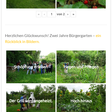
«
‹
von
2
›
»
Herzlichen Glückwunsch! Zwei Jahre Bürgergarten –
ein
Rückblick in Bildern.
Schöpfung erleben
Hegen und Pflegen
Der Grill wird angeheizt.
Hoch hinaus