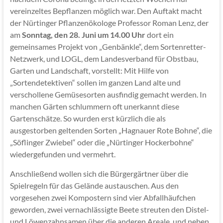
vereinzeltes Bepflanzen möglich war. Den Auftakt macht
der Nürtinger Pflanzenökologe Professor Roman Lenz, der
am
Sonntag, den 28. Juni um 14.00 Uhr
dort ein
gemeinsames Projekt von „Genbänkle“, dem Sortenretter-
Netzwerk, und LOGL, dem Landesverband für Obstbau,
Garten und Landschaft, vorstellt: Mit Hilfe von
„Sortendetektiven“ sollen im ganzen Land alte und
verschollene Gemüsesorten ausfindig gemacht werden. In
manchen Gärten schlummern oft unerkannt diese
Gartenschätze. So wurden erst kürzlich die als
ausgestorben geltenden Sorten „Hagnauer Rote Bohne“, die
„Söflinger Zwiebel“ oder die „Nürtinger Hockerbohne“
wiedergefunden und vermehrt.
Anschließend wollen sich die Bürgergärtner über die
Spielregeln für das Gelände austauschen. Aus den
vorgesehen zwei Kompostern sind vier Abfallhäufchen
geworden, zwei vernachlässigte Beete streuten den Distel-
und Löwenzahnsamen über die anderen Areale, und neben