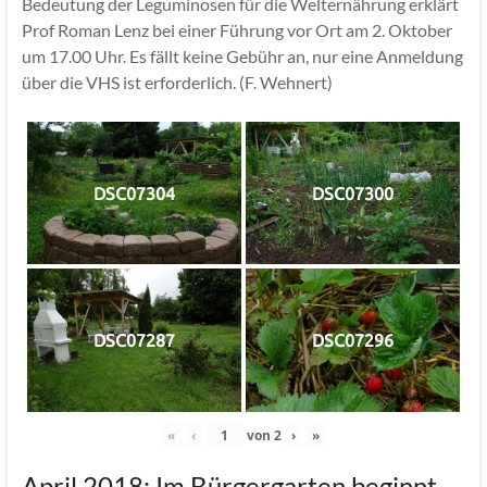
Bedeutung der Leguminosen für die Welternährung erklärt
Prof Roman Lenz bei einer Führung vor Ort am 2. Oktober
um 17.00 Uhr. Es fällt keine Gebühr an, nur eine Anmeldung
über die VHS ist erforderlich. (F. Wehnert)
DSC07304
DSC07300
DSC07287
DSC07296
«
‹
von
2
›
»
April 2018: Im Bürgergarten beginnt