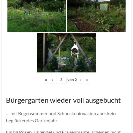
«
‹
von
2
›
»
Bürgergarten wieder voll ausgebucht
… mit Regensommer und Schneckeninvasion aber kein
beglückendes Gartenjahr
Einzig Rosen, Lavendel und Frauenmantel scheinen nicht