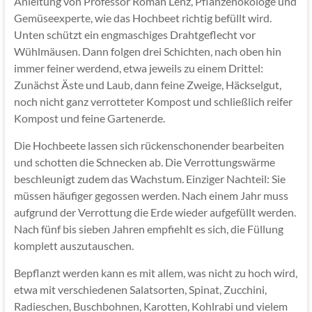
Anleitung von Professor Roman Lenz, Pflanzenökologe und
Gemüseexperte, wie das Hochbeet richtig befüllt wird.
Unten schützt ein engmaschiges Drahtgeflecht vor
Wühlmäusen. Dann folgen drei Schichten, nach oben hin
immer feiner werdend, etwa jeweils zu einem Drittel:
Zunächst Äste und Laub, dann feine Zweige, Häckselgut,
noch nicht ganz verrotteter Kompost und schließlich reifer
Kompost und feine Gartenerde.
Die Hochbeete lassen sich rückenschonender bearbeiten
und schotten die Schnecken ab. Die Verrottungswärme
beschleunigt zudem das Wachstum. Einziger Nachteil: Sie
müssen häufiger gegossen werden. Nach einem Jahr muss
aufgrund der Verrottung die Erde wieder aufgefüllt werden.
Nach fünf bis sieben Jahren empfiehlt es sich, die Füllung
komplett auszutauschen.
Bepflanzt werden kann es mit allem, was nicht zu hoch wird,
etwa mit verschiedenen Salatsorten, Spinat, Zucchini,
Radieschen, Buschbohnen, Karotten, Kohlrabi und vielem